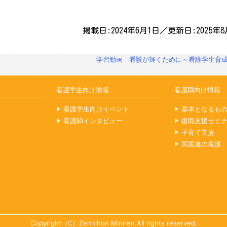
掲載日:2024年6月1日／更新日:2025年8
学習動画 看護が輝くために～看護学生育
看護学生向け情報
看護職向け情報
看護学生向けイベント
基本となるも
看護師インタビュー
復職支援セミ
子育て支援
民医連の看護
Copyright（C）Zennihon Miniren.All rights reserved.