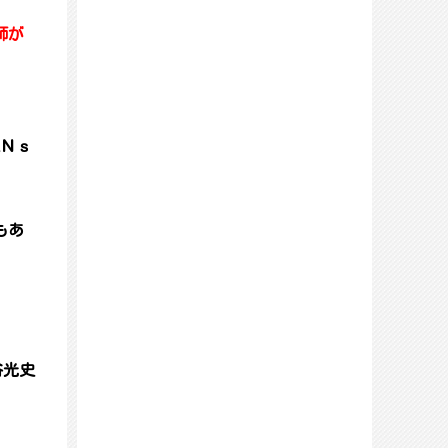
師が
。
輩Ｎｓ
もあ
谷光史