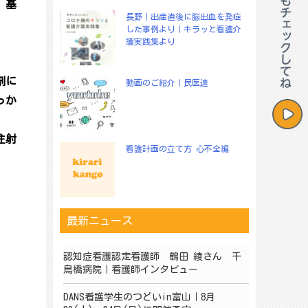
、基
長野｜出産直後に脳出血を発症
した事例より｜キラッと看護介
護実践集より
剤に
動画のご紹介｜民医連
っか
注射
看護計画の立て方 心不全編
最新ニュース
認知症看護認定看護師 鶴田 綾さん 千
鳥橋病院｜看護師インタビュー
DANS看護学生のつどいin富山｜8月