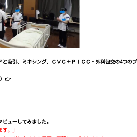
アと吸引、ミキシング、ＣＶＣ＋ＰＩＣＣ・外科包交の4つの
秒）👉
タビューしてみました。
ます。」