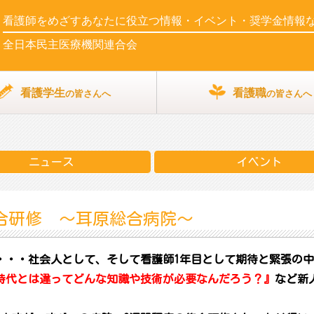
看護師をめざす
あなたに役立つ情報・イベント・奨学金情報
全日本民主医療機関連合会
看護学生
看護職
の皆さんへ
の皆さんへ
ニュース
イベント
集合研修 ～耳原総合病院～
・・・社会人として、そして看護師1年目として期待と緊張の
時代とは違ってどんな知識や技術が必要なんだろう？』
など新