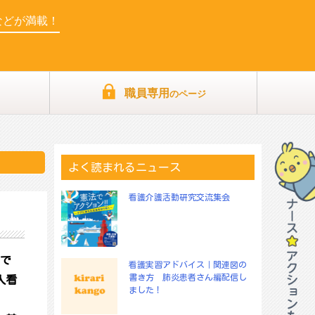
などが満載！
職員専用
のページ
よく読まれるニュース
看護介護活動研究交流集会
中で
看護実習アドバイス｜関連図の
書き方 肺炎患者さん編配信し
人看
ました！