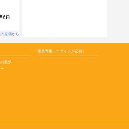
月6日
成の立場から
職員専用（ログインが必要）
のの実践
ナー