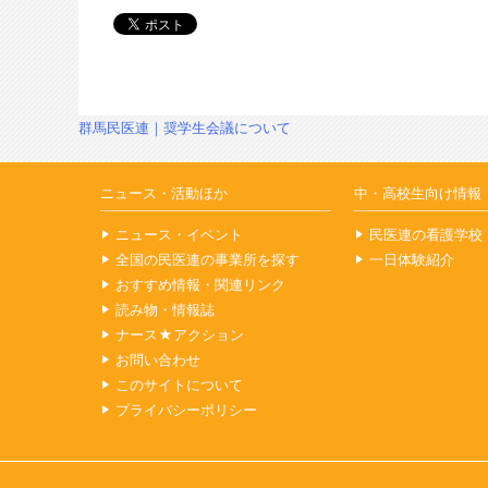
投
群馬民医連｜奨学生会議について
稿
ナ
ビ
ニュース・活動ほか
中・高校生向け情報
ゲ
ー
ニュース・イベント
民医連の看護学校
シ
全国の民医連の事業所を探す
一日体験紹介
ョ
おすすめ情報・関連リンク
ン
読み物・情報誌
ナース★アクション
お問い合わせ
このサイトについて
プライバシーポリシー