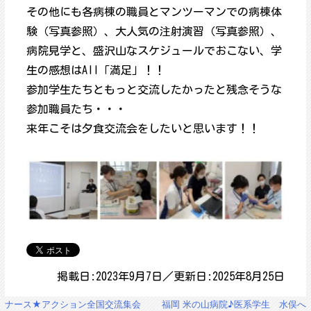
その他にも各病棟の職員とマンツーマンでの病棟体
験（写真参照）、大人気の注射演習（写真参照）、
病院見学と、盛沢山なスケジュールでおこない、学
生の感想はAll「満足」！！
参加学生たちともっと交流したかったと残念そうな
参加職員たち・・・
来年こそは夕食交流会をしたいと思います！！
掲載日:2023年9月7日／更新日:2025年8月25日
投
ナース★アクション全国交流集会
福岡 米の山病院♪医系学生 水俣へ