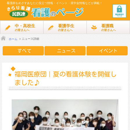
看護師をめざす
あなたに役立つ情報・イベント・奨学金情報などが満載！
中・高校生
看護学生
看護職
の皆さんへ
の皆さんへ
の皆さんへ
ニュース詳細
ホーム
すべて
ニュース
イベント
福岡医療団｜夏の看護体験を開催し
ました♪