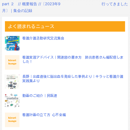
稿
part ２ // 概要報告 //〔2023年9
行ってきました
ナ
月〕｜集会の記録
ビ
ゲ
ー
よく読まれるニュース
シ
ョ
看護介護活動研究交流集会
ン
看護実習アドバイス｜関連図の書き方 肺炎患者さん編配信しま
した！
長野｜出産直後に脳出血を発症した事例より｜キラッと看護介護
実践集より
動画のご紹介｜民医連
看護計画の立て方 心不全編