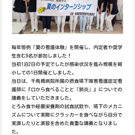
毎年恒例「夏の看護体験」を開催し、内定者や奨学
生含む9名が参加しました！
当初1泊2日の予定でしたが感染状況を鑑み規模を縮
小しての1日開催としました。
当日は、千鳥橋病院所属の摂食嚥下障害看護認定看
護師に『口から食べることと「肺炎」』についての
講義をしていただきました。
とろみ食や経腸栄養剤の試食試飲や、嚥下のメカニ
ズムについて実際にクラッカーを食べながら自分で
実演したりと演習を含めた貴重な講義となりまし
た。