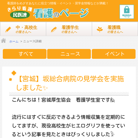
看護師をめざす
あなたに役立つ情報・イベント・奨学金情報などが満載！
中・高校生
看護学生
看護職
の皆さんへ
の皆さんへ
の皆さんへ
ニュース詳細
ホーム
すべて
ニュース
イベント
【宮城】坂総合病院の見学会を実施
しました✨
こんにちは！宮城厚生協会 看護学生室です🙋
流行にはすぐに反応できるよう情報収集を定期的に
してますが、現役高校生がヒエログリフを使ってい
るという記事を見たときはびっくりしました𓅱