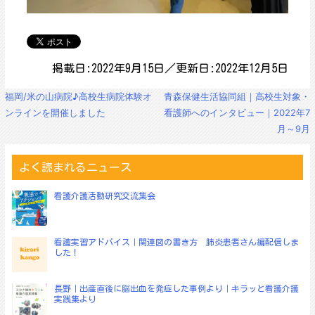
掲載日:2022年9月15日／更新日:2022年12月5日
投
福岡/米の山病院♪高校生病院体験オ
青森保健生活協同組｜高校生対象・
稿
ンラインを開催しました
看護師へのインタビュー｜2022年7
ナ
月～9月
ビ
ゲ
ー
よく読まれるニュース
シ
ョ
看護介護活動研究交流集会
ン
看護実習アドバイス｜関連図の書き方 肺炎患者さん編配信しま
した！
長野｜出産直後に脳出血を発症した事例より｜キラッと看護介護
実践集より