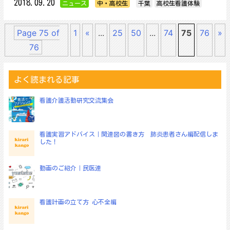
2018.09.20
ニュース
中・高校生
千葉
高校生看護体験
Page 75 of
1
«
...
25
50
...
74
75
76
»
76
よく読まれる記事
看護介護活動研究交流集会
看護実習アドバイス｜関連図の書き方 肺炎患者さん編配信しま
した！
動画のご紹介｜民医連
看護計画の立て方 心不全編