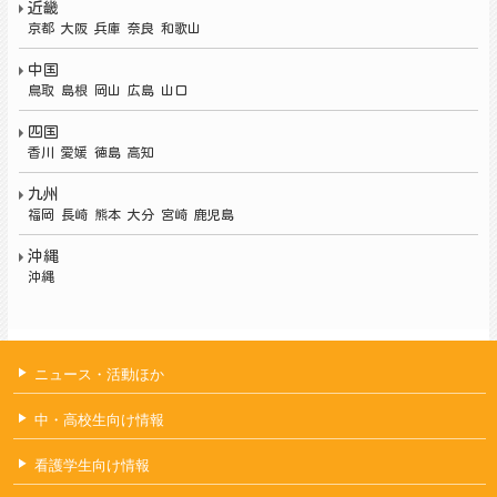
近畿
京都 大阪 兵庫 奈良 和歌山
中国
鳥取 島根 岡山 広島 山口
四国
香川 愛媛 徳島 高知
九州
福岡
長崎 熊本 大分 宮崎 鹿児島
沖縄
沖縄
ニュース・活動ほか
中・高校生向け情報
看護学生向け情報