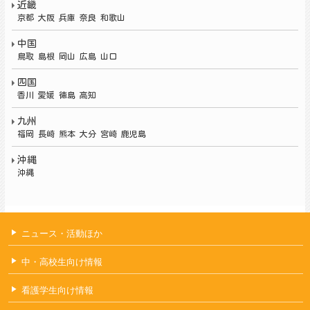
近畿
京都 大阪 兵庫 奈良 和歌山
中国
鳥取 島根 岡山 広島 山口
四国
香川 愛媛 徳島 高知
九州
福岡
長崎 熊本 大分 宮崎 鹿児島
沖縄
沖縄
ニュース・活動ほか
中・高校生向け情報
看護学生向け情報