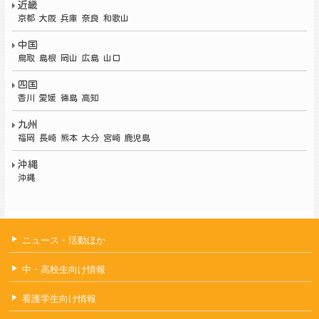
近畿
京都 大阪 兵庫 奈良 和歌山
中国
鳥取 島根 岡山 広島 山口
四国
香川 愛媛 徳島 高知
九州
福岡
長崎 熊本 大分 宮崎 鹿児島
沖縄
沖縄
ニュース・活動ほか
中・高校生向け情報
看護学生向け情報