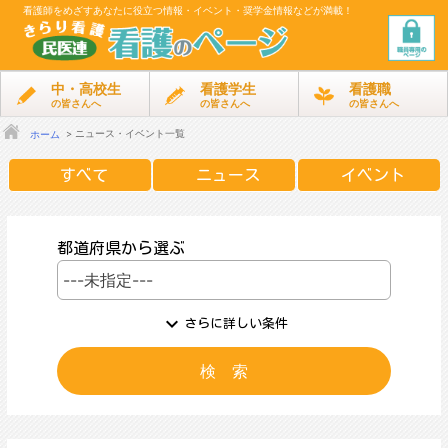
看護師をめざす
あなたに役立つ情報・イベント・奨学金情報などが満載！
中・高校生
看護学生
看護職
の皆さんへ
の皆さんへ
の皆さんへ
ニュース・イベント一覧
ホーム
すべて
ニュース
イベント
都道府県から選ぶ
expand_more
さらに詳しい条件