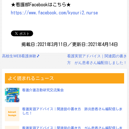
★看護部Facebookはこちら★
https://www.facebook.com/kyouri2.nurse
掲載日:2021年3月11日／更新日:2021年4月14日
投
高校生WEB看護体験🎵
看護実習アドバイス｜関連図の書き
稿
方 がん患者さん編配信しました！
ナ
ビ
ゲ
よく読まれるニュース
ー
シ
看護介護活動研究交流集会
ョ
ン
看護実習アドバイス｜関連図の書き方 肺炎患者さん編配信しま
した！
看護実習アドバイス｜関連図の書き方 がん患者さん編配信しま