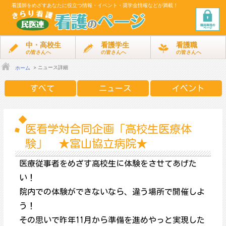
看護師をめざす
あなたに役立つ情報・イベント・奨学金情報などが満載！
中・高校生
看護学生
看護職
の皆さんへ
の皆さんへ
の皆さんへ
ニュース詳細
ホーム
すべて
ニュース
イベント
医看学対合同企画「高校生医療体
験」 ★富山協立病院★
医療従事者をめざす高校生に体験をさせてあげた
い！
院内での体験ができないなら、違う場所で開催しよ
う！
その思いで昨年11月から準備を進めやっと実現した