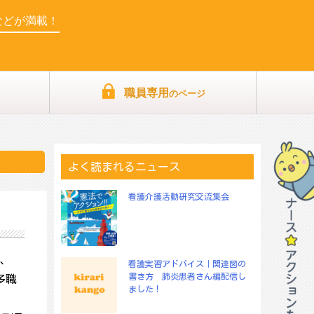
などが満載！
職員専用
のページ
よく読まれるニュース
看護介護活動研究交流集会
は、
看護実習アドバイス｜関連図の
書き方 肺炎患者さん編配信し
多職
ました！