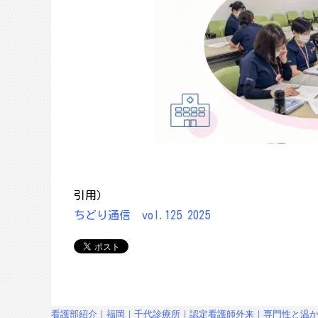
引用）
ちどり通信 vol.125 2025
投
看護部紹介｜福岡｜千代診療所｜認定看護師外来｜専門性と温か