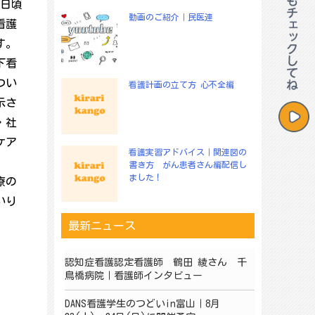
、日頃
動画のご紹介｜民医連
看護
す。
下看
つい
看護計画の立て方 心不全編
示さ
・社
ケア
看護実習アドバイス｜関連図の
書き方 がん患者さん編配信し
ました！
療の
いり
最新ニュース
認知症看護認定看護師 鶴田 綾さん 千
鳥橋病院｜看護師インタビュー
DANS看護学生のつどいin富山｜8月