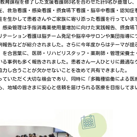
教育課程を修了した支援看護師3名を合わせた計9名が登壇し
在、救急看護・感染看護・摂食嚥下看護・脳卒中看護・認知症
性を生かして患者さんやご家族に寄り添った看護を行っていま
、感染管理は手指消毒薬使用量増加に向けた実践報告、摂食嚥
リテーション看護は脳チーム発足や脳卒中サロンや集団指導に
例報告などが紹介されました。さらに今年度からはテーマが提
～」を合言葉に、医師・リハビリスタッフ・薬剤師・管理栄養士
いる事例も多く報告されました。患者さん一人ひとりに最適な
協力し合うことが欠かせないことを改めて共有できました。
っていただく大切な機会であり、同時に「多職種協働による医
も、地域の皆さまに安心と信頼を届けられる医療を目指してま