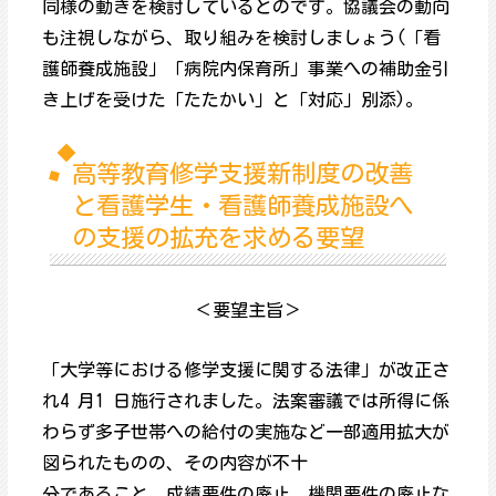
同様の動きを検討しているとのです。協議会の動向
も注視しながら、取り組みを検討しましょう(「看
護師養成施設」「病院内保育所」事業への補助金引
き上げを受けた「たたかい」と「対応」別添)。
高等教育修学支援新制度の改善
と看護学生・看護師養成施設へ
の支援の拡充を求める要望
＜要望主旨＞
「大学等における修学支援に関する法律」が改正さ
れ4 月1 日施行されました。法案審議では所得に係
わらず多子世帯への給付の実施など一部適用拡大が
図られたものの、その内容が不十
分であること、成績要件の廃止、機関要件の廃止な