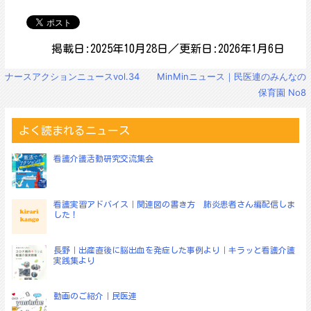
掲載日:2025年10月28日／更新日:2026年1月6日
投
ナースアクションニュースvol.34
MinMinニュース｜民医連のみんなの
稿
保育園 No8
ナ
ビ
ゲ
よく読まれるニュース
ー
シ
看護介護活動研究交流集会
ョ
ン
看護実習アドバイス｜関連図の書き方 肺炎患者さん編配信しま
した！
長野｜出産直後に脳出血を発症した事例より｜キラッと看護介護
実践集より
動画のご紹介｜民医連