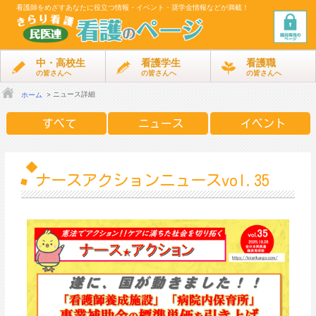
看護師をめざす
あなたに役立つ情報・イベント・奨学金情報などが満載！
中・高校生
看護学生
看護職
の皆さんへ
の皆さんへ
の皆さんへ
ニュース詳細
ホーム
すべて
ニュース
イベント
ナースアクションニュースvol.35