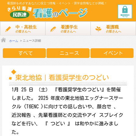
看護師をめざす
あなたに役立つ情報・イベント・奨学金情報などが満載！
中・高校生
看護学生
看護職
の皆さんへ
の皆さんへ
の皆さんへ
ニュース詳細
ホーム
すべて
ニュース
イベント
東北地協｜看護奨学生のつどい
1月 25 日 （土） 『看護奨学生のつどい』を開催
しました。 2025 年度の東北地協エッグナースサー
クル (T6ENC )に向けての話し合いや、顔合せ 、
近況報告 、先輩看護師との交流やアイ スブレイク
などを行い、 『 つどい 』 は和やかに進みまし
た。