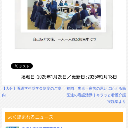
掲載日:2025年1月25日／更新日:2025年2月18日
投
【大分】看護学生奨学金制度のご案
福岡｜患者・家族の思いに応える民
稿
内
医連の看護活動｜キラッと看護介護
ナ
実践集より
ビ
ゲ
ー
よく読まれるニュース
シ
ョ