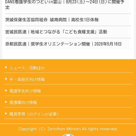
DANS看護学生のつどいin富山｜8月23(土)～24日(日)に開催予
定
茨城保健生活協同組合 城南病院｜高校生1日体験
宮城民医連｜地域とつながる「こども食糧支援」活動
京都民医連｜奨学生オリエンテーション開催｜2026年5月16日
ニュース・活動ほか
中・高校生向け情報
看護学生向け情報
看護職向け情報
職員専用（ログインが必要）
Copyright（C）Zennihon Miniren.All rights reserved.