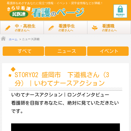
看護師をめざす
あなたに役立つ情報・イベント・奨学金情報などが満載！
中・高校生
看護学生
看護職
の皆さんへ
の皆さんへ
の皆さんへ
ニュース詳細
ホーム
すべて
ニュース
イベント
STORY02 盛岡市 下道楓さん（3
分）｜いわてナースアクション
いわてナースアクション｜ロングインタビュー
看護師を目指すあなたに、絶対に見ていただきたい
です。