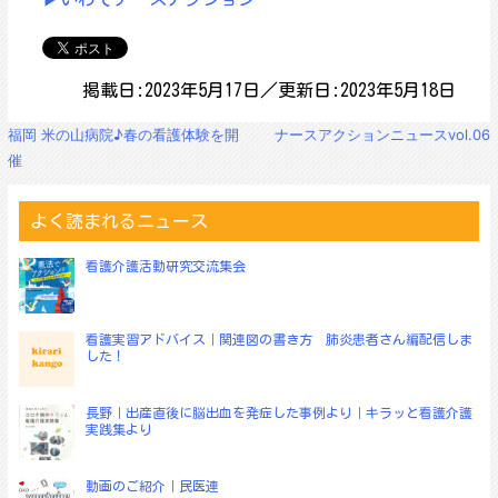
掲載日:2023年5月17日／更新日:2023年5月18日
投
福岡 米の山病院♪春の看護体験を開
ナースアクションニュースvol.06
稿
催
ナ
ビ
ゲ
よく読まれるニュース
ー
シ
看護介護活動研究交流集会
ョ
ン
看護実習アドバイス｜関連図の書き方 肺炎患者さん編配信しま
した！
長野｜出産直後に脳出血を発症した事例より｜キラッと看護介護
実践集より
動画のご紹介｜民医連