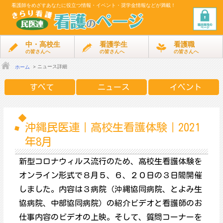
看護師をめざす
あなたに役立つ情報・イベント・奨学金情報などが満載！
中・高校生
看護学生
看護職
の皆さんへ
の皆さんへ
の皆さんへ
ニュース詳細
ホーム
すべて
ニュース
イベント
沖縄民医連｜高校生看護体験｜2021
年8月
新型コロナウィルス流行のため、高校生看護体験を
オンライン形式で８月５、６、２０日の３日間開催
しました。内容は３病院（沖縄協同病院、とよみ生
協病院、中部協同病院）の紹介ビデオと看護師のお
仕事内容のビデオの上映。そして、質問コーナーを