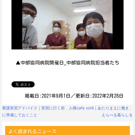
▲中部協同病院開催日_中部協同病院担当者たち
掲載日:2021年9月1日／更新日:2022年2月28日
投
看護実習アドバイス｜実習に行く前
人権cafe vol4｜あたりまえに働き、
稿
に準備しておくこと
えらべる暮らしを
ナ
ビ
ゲ
よく読まれるニュース