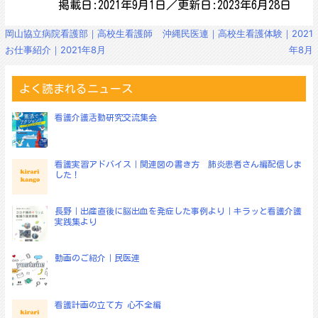
掲載日:2021年9月1日／更新日:2023年6月28日
投
岡山協立病院看護部｜高校生看護師
沖縄民医連｜高校生看護体験｜2021
稿
お仕事紹介｜2021年8月
年8月
ナ
ビ
ゲ
よく読まれるニュース
ー
シ
看護介護活動研究交流集会
ョ
ン
看護実習アドバイス｜関連図の書き方 肺炎患者さん編配信しま
した！
長野｜出産直後に脳出血を発症した事例より｜キラッと看護介護
実践集より
動画のご紹介｜民医連
看護計画の立て方 心不全編