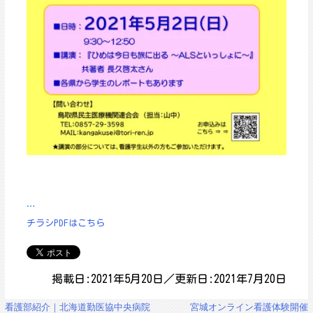
…
チラシPDFはこちら
掲載日:2021年5月20日／更新日:2021年7月20日
投
看護部紹介｜北海道勤医協中央病院
宮城オンライン看護体験開催