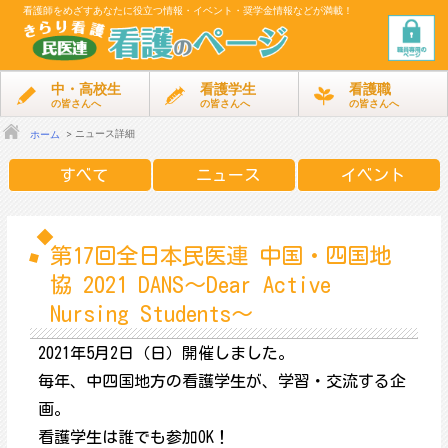
看護師をめざす
あなたに役立つ情報・イベント・奨学金情報などが満載！
中・高校生
看護学生
看護職
の皆さんへ
の皆さんへ
の皆さんへ
ニュース詳細
ホーム
すべて
ニュース
イベント
第17回全日本民医連 中国・四国地
協 2021 DANS～Dear Active
Nursing Students～
2021年5月2日（日）開催しました。
毎年、中四国地方の看護学生が、学習・交流する企
画。
看護学生は誰でも参加OK！