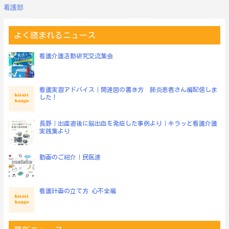
稿
看護部
ナ
ビ
ゲ
よく読まれるニュース
ー
シ
看護介護活動研究交流集会
ョ
ン
看護実習アドバイス｜関連図の書き方 肺炎患者さん編配信しま
した！
長野｜出産直後に脳出血を発症した事例より｜キラッと看護介護
実践集より
動画のご紹介｜民医連
看護計画の立て方 心不全編