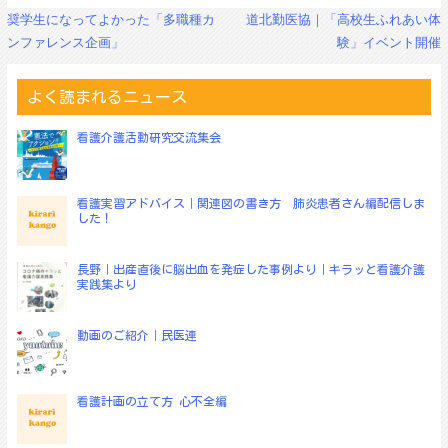
投
奨学生になってよかった「多職種カ
道北勤医協｜「高校生ふれあい体
稿
ンファレンス企画」
験」イベント開催
ナ
ビ
ゲ
よく読まれるニュース
ー
シ
看護介護活動研究交流集会
ョ
ン
看護実習アドバイス｜関連図の書き方 肺炎患者さん編配信しま
した！
長野｜出産直後に脳出血を発症した事例より｜キラッと看護介護
実践集より
動画のご紹介｜民医連
看護計画の立て方 心不全編