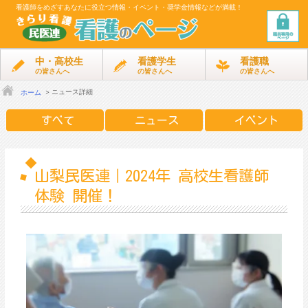
看護師をめざす
あなたに役立つ情報・イベント・奨学金情報などが満載！
中・高校生
看護学生
看護職
の皆さんへ
の皆さんへ
の皆さんへ
ニュース詳細
ホーム
すべて
ニュース
イベント
山梨民医連｜2024年 高校生看護師
体験 開催！