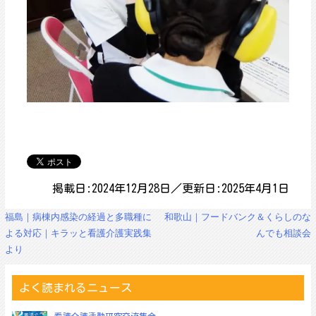
掲載日:2024年12月28日／更新日:2025年4月1日
投
福島｜病棟内感染の経過と多職種に
和歌山｜フードバンク＆くらしのな
稿
よる対応｜キラッと看護介護実践集
んでも相談会
ナ
より
ビ
ゲ
ー
よく読まれるニュース
シ
ョ