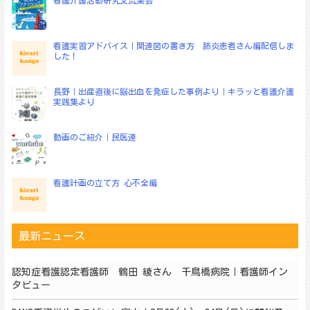
看護介護活動研究交流集会
ン
看護実習アドバイス｜関連図の書き方 肺炎患者さん編配信しま
した！
長野｜出産直後に脳出血を発症した事例より｜キラッと看護介護
実践集より
動画のご紹介｜民医連
看護計画の立て方 心不全編
最新ニュース
認知症看護認定看護師 鶴田 綾さん 千鳥橋病院｜看護師イン
タビュー