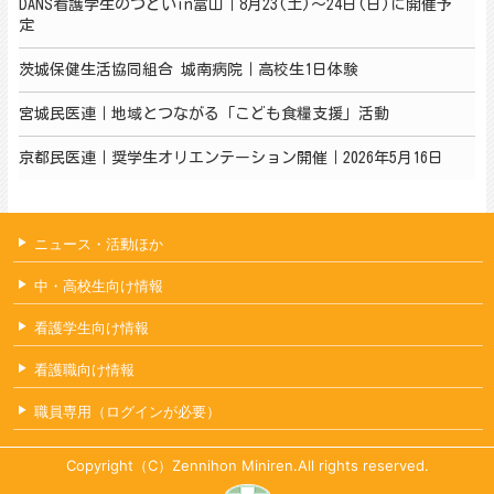
DANS看護学生のつどいin富山｜8月23(土)～24日(日)に開催予
定
茨城保健生活協同組合 城南病院｜高校生1日体験
宮城民医連｜地域とつながる「こども食糧支援」活動
京都民医連｜奨学生オリエンテーション開催｜2026年5月16日
ニュース・活動ほか
中・高校生向け情報
看護学生向け情報
看護職向け情報
職員専用（ログインが必要）
Copyright（C）Zennihon Miniren.All rights reserved.