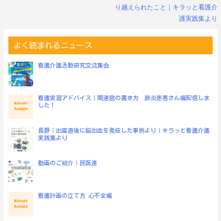
稿
り越えられたこと｜キラッと看護介
ナ
護実践集より
ビ
ゲ
ー
よく読まれるニュース
シ
ョ
看護介護活動研究交流集会
ン
看護実習アドバイス｜関連図の書き方 肺炎患者さん編配信しま
した！
長野｜出産直後に脳出血を発症した事例より｜キラッと看護介護
実践集より
動画のご紹介｜民医連
看護計画の立て方 心不全編