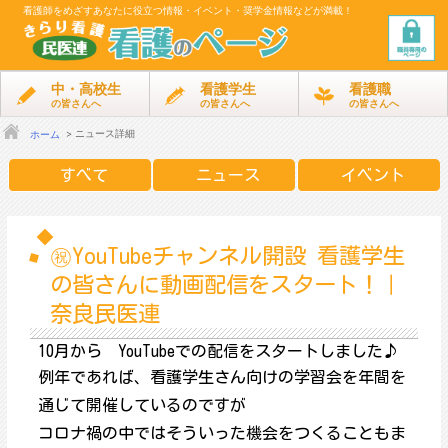
看護師をめざす
あなたに役立つ情報・イベント・奨学金情報などが満載！
中・高校生
看護学生
看護職
の皆さんへ
の皆さんへ
の皆さんへ
ニュース詳細
ホーム
すべて
ニュース
イベント
㊗YouTubeチャンネル開設 看護学生
の皆さんに動画配信をスタート！｜
奈良民医連
10月から YouTubeでの配信をスタートしました♪
例年であれば、看護学生さん向けの学習会を年間を
通じて開催しているのですが
コロナ禍の中ではそういった機会をつくることもま