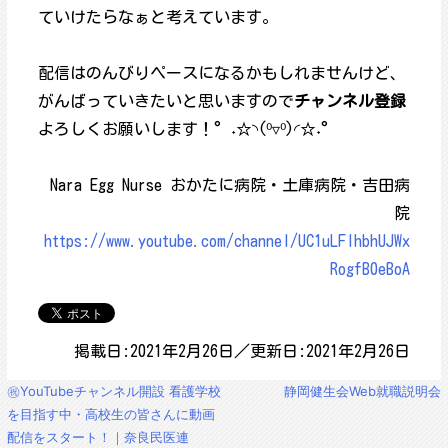
ていけたらなぁと考えています。
配信はのんびりペースになるかもしれませんけど、
がんばっていきたいと思いますので
チャンネル登録
よろしくお願いします！°˖☆◝(⁰▿⁰)◜☆˖°
Nara Egg Nurse おかたに病院・土庫病院・吉田病
院
https://www.youtube.com/channel/UC1uLFlhbhUJWx
RogfB0eBoA
掲載日:2021年2月26日／更新日:2021年2月26日
投
㊗YouTubeチャンネル開設 看護学校
静岡健生会Web就職説明会
稿
を目指す中・高校生の皆さんに動画
ナ
配信をスタート！｜奈良民医連
ビ