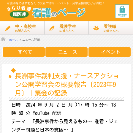
看護師をめざす
あなたに役立つ情報・イベント・奨学金情報などが満載！
中・高校生
看護学生
看護職
の皆さんへ
の皆さんへ
の皆さんへ
ニュース詳細
ホーム
すべて
ニュース
イベント
長洲事件裁判支援・ナースアクショ
ン公開学習会の概要報告〔2023年9
月〕｜集会の記録
日時 2024 年 9 月 2 日 月 )17 時 15 分～ 18
時 50 分 YouTube 配信
テーマ 『長洲事件から見えるもの～ 准看・ジェ
ンダー問題と日本の貧困～ 』