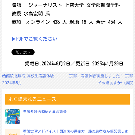
講師 ジャーナリスト 上智大学 文学部新聞学科
教授 水島宏明 氏
参加 オンライン 438 人 現地 16 人 合計 454 人
▶PDFでご覧ください
掲載日:2024年9月2日／更新日:2025年1月29日
投
函館稜北病院 高校生看護体験｜
京都｜看護体験実施しました！ 京都
稿
2024年8月
民医連あすかい病院
ナ
ビ
ゲ
よく読まれるニュース
ー
シ
看護介護活動研究交流集会
ョ
ン
看護実習アドバイス｜関連図の書き方 肺炎患者さん編配信しま