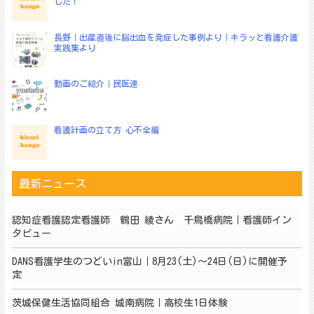
した！
長野｜出産直後に脳出血を発症した事例より｜キラッと看護介護
実践集より
動画のご紹介｜民医連
看護計画の立て方 心不全編
最新ニュース
認知症看護認定看護師 鶴田 綾さん 千鳥橋病院｜看護師イン
タビュー
DANS看護学生のつどいin富山｜8月23(土)～24日(日)に開催予
定
茨城保健生活協同組合 城南病院｜高校生1日体験