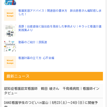
ン
看護実習アドバイス｜関連図の書き方 肺炎患者さん編配信しま
した！
長野｜出産直後に脳出血を発症した事例より｜キラッと看護介護
実践集より
動画のご紹介｜民医連
看護計画の立て方 心不全編
最新ニュース
認知症看護認定看護師 鶴田 綾さん 千鳥橋病院｜看護師イン
タビュー
DANS看護学生のつどいin富山｜8月23(土)～24日(日)に開催予