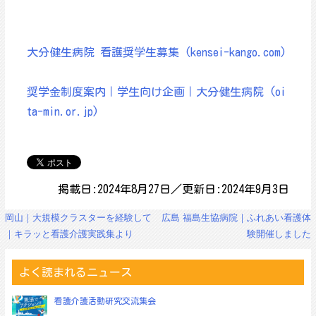
大分健生病院 看護奨学生募集 (kensei-kango.com)
奨学金制度案内｜学生向け企画｜大分健生病院 (oi
ta-min.or.jp)
掲載日:2024年8月27日／更新日:2024年9月3日
投
岡山｜大規模クラスターを経験して
広島 福島生協病院｜ふれあい看護体
稿
｜キラッと看護介護実践集より
験開催しました
ナ
ビ
ゲ
よく読まれるニュース
ー
シ
看護介護活動研究交流集会
ョ