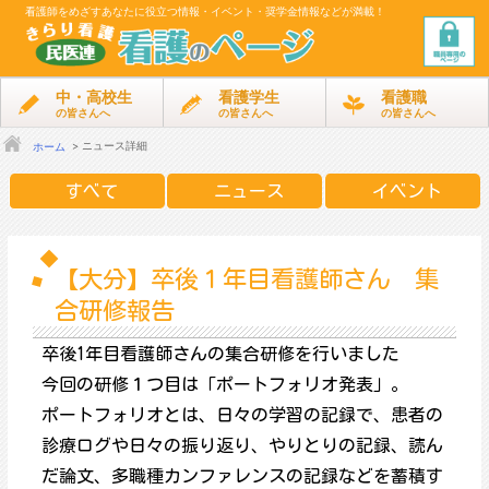
看護師をめざす
あなたに役立つ情報・イベント・奨学金情報などが満載！
中・高校生
看護学生
看護職
の皆さんへ
の皆さんへ
の皆さんへ
ニュース詳細
ホーム
すべて
ニュース
イベント
【大分】卒後１年目看護師さん 集
合研修報告
卒後1年目看護師さんの集合研修を行いました
今回の研修１つ目は「ポートフォリオ発表」。
ポートフォリオとは、日々の学習の記録で、患者の
診療ログや日々の振り返り、やりとりの記録、読ん
だ論文、多職種カンファレンスの記録などを蓄積す