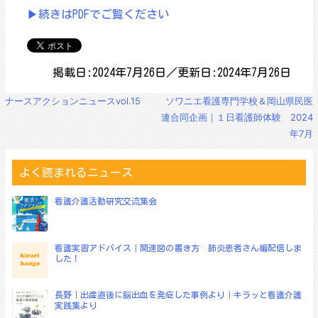
▶続きはPDFでご覧ください
掲載日:2024年7月26日／更新日:2024年7月26日
投
ナースアクションニュースvol.15
ソワニエ看護専門学校＆岡山県民医
稿
連合同企画｜１日看護師体験 2024
ナ
年7月
ビ
ゲ
ー
よく読まれるニュース
シ
ョ
看護介護活動研究交流集会
ン
看護実習アドバイス｜関連図の書き方 肺炎患者さん編配信しま
した！
長野｜出産直後に脳出血を発症した事例より｜キラッと看護介護
実践集より