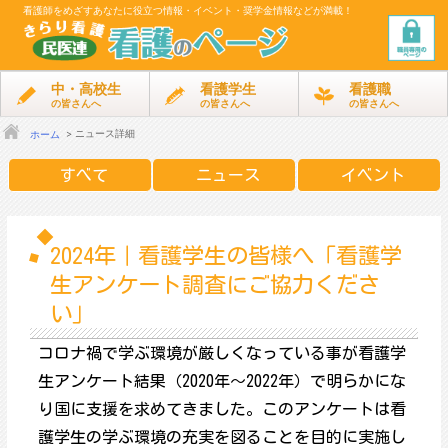
看護師をめざす
あなたに役立つ情報・イベント・奨学金情報などが満載！
中・高校生
看護学生
看護職
の皆さんへ
の皆さんへ
の皆さんへ
ニュース詳細
ホーム
すべて
ニュース
イベント
2024年｜看護学生の皆様へ「看護学
生アンケート調査にご協力くださ
い」
コロナ禍で学ぶ環境が厳しくなっている事が看護学
生アンケート結果（2020年～2022年）で明らかにな
り国に支援を求めてきました。このアンケートは看
護学生の学ぶ環境の充実を図ることを目的に実施し