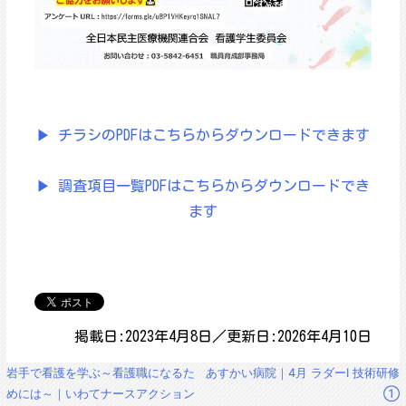
▶ チラシのPDFはこちらからダウンロードできます
▶ 調査項目一覧PDFはこちらからダウンロードでき
ます
掲載日:2023年4月8日／更新日:2026年4月10日
投
岩手で看護を学ぶ～看護職になるた
あすかい病院｜4月 ラダーⅠ 技術研修
稿
めには～｜いわてナースアクション
①
ナ