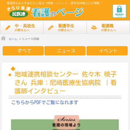
看護師をめざす
あなたに役立つ情報・イベント・奨学金情報などが満載！
中・高校生
看護学生
看護職
の皆さんへ
の皆さんへ
の皆さんへ
ニュース詳細
ホーム
すべて
ニュース
イベント
地域連携相談センター 佐々木 暁子
さん 兵庫：尼崎医療生協病院 ｜看
護師インタビュー
こちらからPDFでご覧になれます