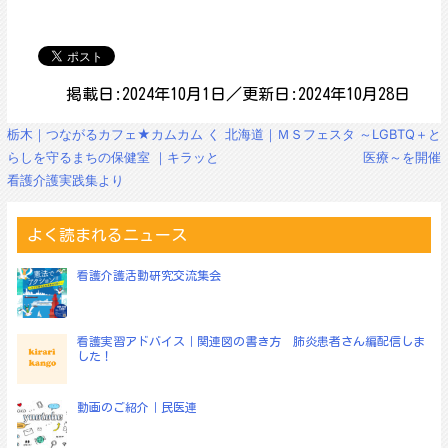
掲載日:2024年10月1日／更新日:2024年10月28日
投
栃木｜つながるカフェ★カムカム く
北海道｜ＭＳフェスタ ～LGBTQ＋と
稿
らしを守るまちの保健室 ｜キラッと
医療～を開催
ナ
看護介護実践集より
ビ
ゲ
ー
よく読まれるニュース
シ
ョ
看護介護活動研究交流集会
ン
看護実習アドバイス｜関連図の書き方 肺炎患者さん編配信しま
した！
動画のご紹介｜民医連