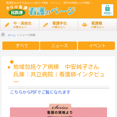
看護師をめざす
あなたに役立つ情報・イベント・奨学金情報などが満載！
中・高校生
看護学生
看護職
の皆さんへ
の皆さんへ
の皆さんへ
ニュース詳細
ホーム
すべて
ニュース
イベント
地域包括ケア病棟 中安純子さん
兵庫：共立病院｜看護師インタビュ
ー
こちらからPDFでご覧になれます