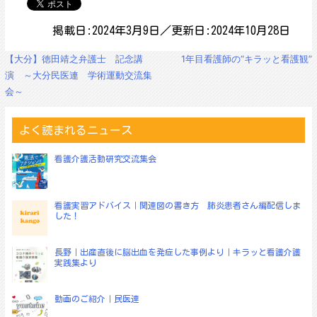
掲載日:2024年3月9日／更新日:2024年10月28日
投
【大分】徳田靖之弁護士 記念講
1年目看護師の“キラッと看護観”
稿
演 ～大分民医連 学術運動交流集
ナ
会～
ビ
ゲ
ー
よく読まれるニュース
シ
ョ
看護介護活動研究交流集会
ン
看護実習アドバイス｜関連図の書き方 肺炎患者さん編配信しま
した！
長野｜出産直後に脳出血を発症した事例より｜キラッと看護介護
実践集より
動画のご紹介｜民医連