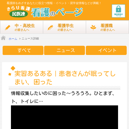
看護師をめざす
あなたに役立つ情報・イベント・奨学金情報などが満載！
中・高校生
看護学生
看護職
の皆さんへ
の皆さんへ
の皆さんへ
ニュース詳細
ホーム
すべて
ニュース
イベント
実習あるある｜患者さんが眠ってし
まい、困った
情報収集したいのに困った～うろうろ。ひとまず、
ト、トイレに…