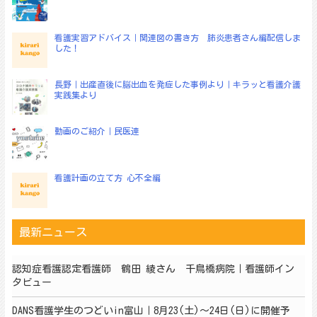
ョ
ン
看護実習アドバイス｜関連図の書き方 肺炎患者さん編配信しま
した！
長野｜出産直後に脳出血を発症した事例より｜キラッと看護介護
実践集より
動画のご紹介｜民医連
看護計画の立て方 心不全編
最新ニュース
認知症看護認定看護師 鶴田 綾さん 千鳥橋病院｜看護師イン
タビュー
DANS看護学生のつどいin富山｜8月23(土)～24日(日)に開催予