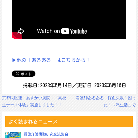
▶他の「あるある」はこちらから！
掲載日:2023年8月14日／更新日:2023年8月16日
投
京都民医連｜あすかい病院｜『高校
看護師あるある｜採血失敗！困っ
稿
生ナース体験』実施しました！！
た！～私生活まで
ナ
ビ
ゲ
よく読まれるニュース
ー
シ
看護介護活動研究交流集会