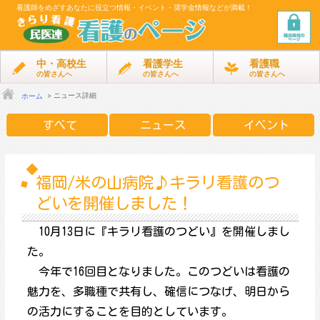
看護師をめざす
あなたに役立つ情報・イベント・奨学金情報などが満載！
中・高校生
看護学生
看護職
の皆さんへ
の皆さんへ
の皆さんへ
ニュース詳細
ホーム
すべて
ニュース
イベント
福岡/米の山病院♪キラリ看護のつ
どいを開催しました！
10月13日に『キラリ看護のつどい』を開催しまし
た。
今年で16回目となりました。このつどいは看護の
魅力を、多職種で共有し、確信につなげ、明日から
の活力にすることを目的としています。