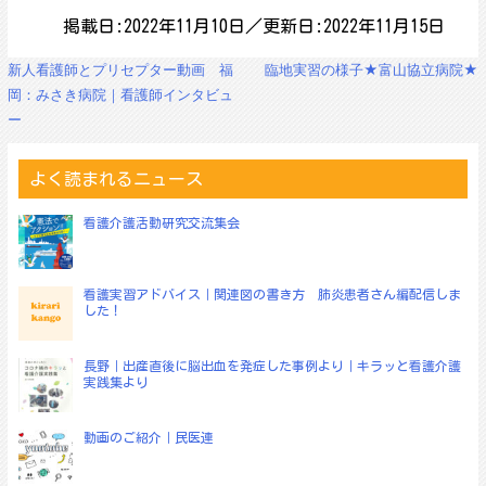
掲載日:2022年11月10日／更新日:2022年11月15日
投
新人看護師とプリセプター動画 福
臨地実習の様子★富山協立病院★
稿
岡：みさき病院｜看護師インタビュ
ナ
ー
ビ
ゲ
ー
よく読まれるニュース
シ
ョ
看護介護活動研究交流集会
ン
看護実習アドバイス｜関連図の書き方 肺炎患者さん編配信しま
した！
長野｜出産直後に脳出血を発症した事例より｜キラッと看護介護
実践集より
動画のご紹介｜民医連