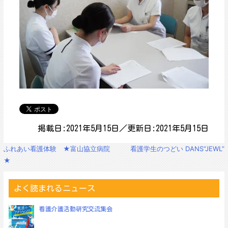
掲載日:2021年5月15日／更新日:2021年5月15日
投
ふれあい看護体験 ★富山協立病院
看護学生のつどい DANS“JEWL”
稿
★
ナ
ビ
ゲ
よく読まれるニュース
ー
シ
看護介護活動研究交流集会
ョ
ン