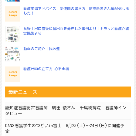
看護実習アドバイス｜関連図の書き方 肺炎患者さん編配信しま
した！
長野｜出産直後に脳出血を発症した事例より｜キラッと看護介護
実践集より
動画のご紹介｜民医連
看護計画の立て方 心不全編
最新ニュース
認知症看護認定看護師 鶴田 綾さん 千鳥橋病院｜看護師イン
タビュー
DANS看護学生のつどいin富山｜8月23(土)～24日(日)に開催予
定