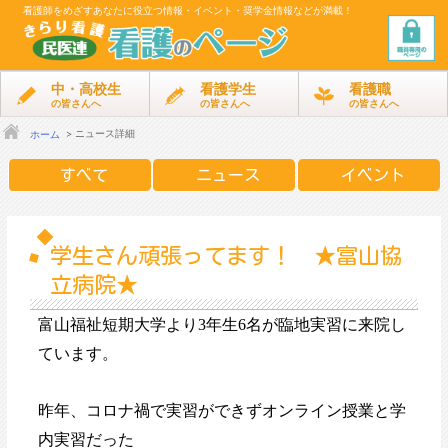
看護師をめざす
あなたに役立つ情報・イベント・奨学金情報などが満載！
中・高校生
看護学生
看護職
の皆さんへ
の皆さんへ
の皆さんへ
ニュース詳細
ホーム
すべて
ニュース
イベント
学生さん頑張ってます！ ★富山協
立病院★
富山福祉短期大学より
3
年生
6
名が臨地実習に来院し
ています。
昨年、コロナ禍で実習ができずオンライン授業と
学
内実習だった