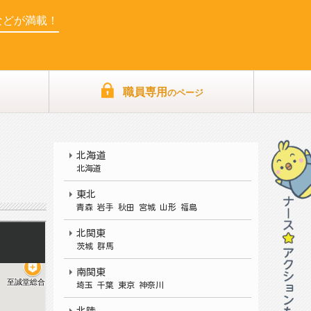
などが満載！
職員専用
のページ
北海道
北海道
東北
青森 岩手 秋田 宮城 山形 福島
北関東
茨城
群馬
南関東
埼玉 千葉 東京 神奈川