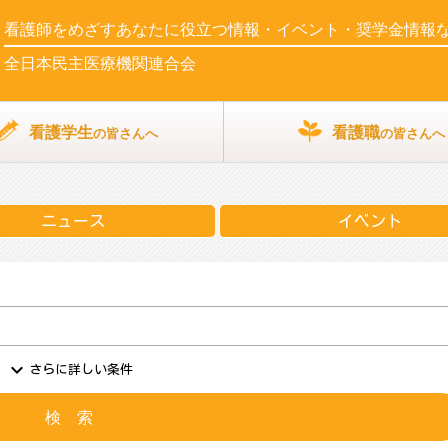
看護師をめざす
あなたに役立つ情報・イベント・奨学金情報
全日本民主医療機関連合会
看護学生
看護職
の皆さんへ
の皆さんへ
ニュース
イベント
expand_more
さらに詳しい条件