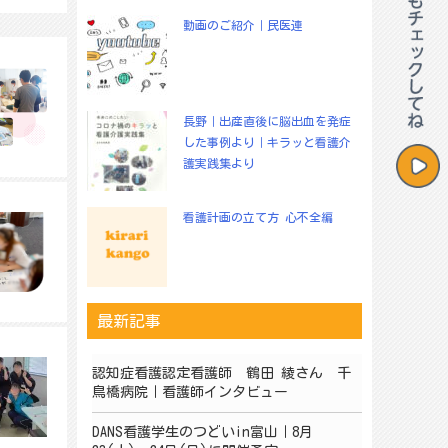
動画のご紹介｜民医連
長野｜出産直後に脳出血を発症
した事例より｜キラッと看護介
護実践集より
看護計画の立て方 心不全編
最新記事
認知症看護認定看護師 鶴田 綾さん 千
鳥橋病院｜看護師インタビュー
DANS看護学生のつどいin富山｜8月