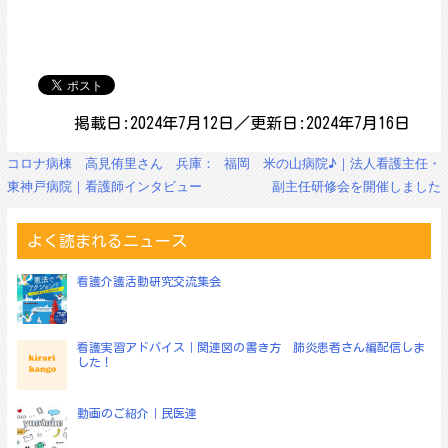
掲載日:2024年7月12日／更新日:2024年7月16日
投
コロナ病棟 高見侑里さん 兵庫：
福岡 米の山病院♪｜法人看護主任・
稿
東神戸病院｜看護師インタビュー
副主任研修会を開催しました
ナ
ビ
ゲ
よく読まれるニュース
ー
シ
看護介護活動研究交流集会
ョ
ン
看護実習アドバイス｜関連図の書き方 肺炎患者さん編配信しま
した！
動画のご紹介｜民医連