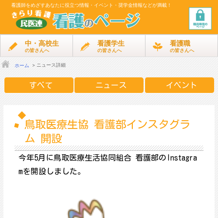
看護師をめざす
あなたに役立つ情報・イベント・奨学金情報などが満載！
中・高校生
看護学生
看護職
の皆さんへ
の皆さんへ
の皆さんへ
ニュース詳細
ホーム
すべて
ニュース
イベント
鳥取医療生協 看護部インスタグラ
ム 開設
今年5月に鳥取医療生活協同組合 看護部のInstagra
mを開設しました。