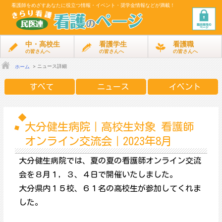
看護師をめざす
あなたに役立つ情報・イベント・奨学金情報などが満載！
中・高校生
看護学生
看護職
の皆さんへ
の皆さんへ
の皆さんへ
ニュース詳細
ホーム
すべて
ニュース
イベント
大分健生病院｜高校生対象 看護師
オンライン交流会｜2023年8月
大分健生病院では、夏の夏の看護師オンライン交流
会を８月１，３、４日で開催いたしました。
大分県内１５校、６１名の高校生が参加してくれま
した。