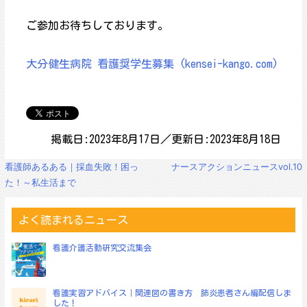
ご参加お待ちしております。
大分健生病院 看護奨学生募集 (kensei-kango.com)
掲載日:2023年8月17日／更新日:2023年8月18日
投
看護師あるある｜採血失敗！困っ
ナースアクションニュースvol.10
稿
た！～私生活まで
ナ
ビ
ゲ
よく読まれるニュース
ー
シ
看護介護活動研究交流集会
ョ
ン
看護実習アドバイス｜関連図の書き方 肺炎患者さん編配信しま
した！