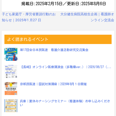
掲載日:2025年2月15日／更新日:2025年8月6日
投
子ども家庭庁・厚労省要請行動のお
大分健生病院高校生企画｜看護師オ
稿
知らせ｜2025年1 月27 日
ンライン交流会
ナ
ビ
ゲ
ー
よく読まれるイベント
シ
ョ
第17回全日本民医連 看護介護活動研究交流集会
ン
【長崎】オンライン医療講演会（多職種ver.）｜2026/06/27（...
京都民医連｜国試対策講座｜2026年8月１日開催
兵庫｜夏休みナーシングセミナー（看護体験）お申し込みくださ
い